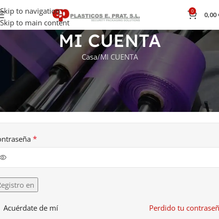
Skip to navigation
0
0,00
Skip to main content
MI CUENTA
Casa
MI CUENTA
cceder
*
mbre de usuario o correo electrónico
*
ontraseña
egistro en
Acuérdate de mí
Perdido tu contrase