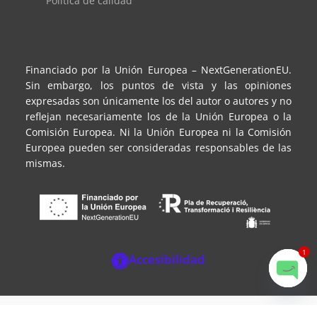
Política de calidad
Financiado por la Unión Europea – NextGenerationEU.
Sin embargo, los puntos de vista y las opiniones
expresadas son únicamente los del autor o autores y no
reflejan necesariamente los de la Unión Europea o la
Comisión Europea. Ni la Unión Europea ni la Comisión
Europea pueden ser consideradas responsables de las
mismas.
Utilizamos cookies para ofrecerte la mejor experiencia en
nuestra web.
Puedes aprender más sobre qué cookies utilizamos o
1
desactivarlas en los
ajustes
.
Accesibilidad
Aceptar
Rechazar
Ajustes
Open
chaty